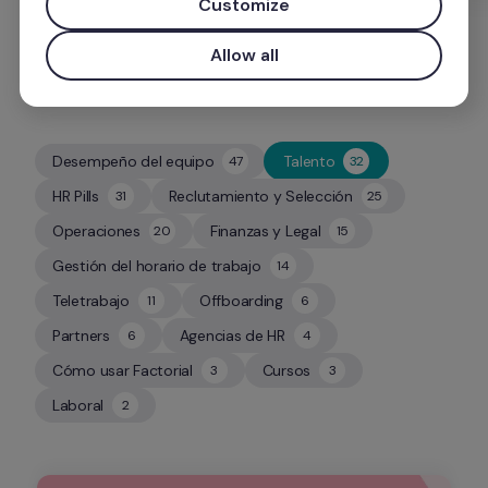
Customize
Allow all
Desempeño del equipo
Talento
47
32
47
32
HR Pills
Reclutamiento y Selección
31
25
31
25
Operaciones
Finanzas y Legal
20
15
20
15
Gestión del horario de trabajo
14
14
Teletrabajo
Offboarding
11
6
11
6
Partners
Agencias de HR
6
4
6
4
Cómo usar Factorial
Cursos
3
3
3
3
Laboral
2
2