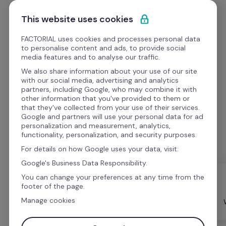
Ir al contenido
Empieza gratis
This website uses cookies
FACTORIAL uses cookies and processes personal data
to personalise content and ads, to provide social
media features and to analyse our traffic.
We also share information about your use of our site
Los mejores recursos 
with our social media, advertising and analytics
partners, including Google, who may combine it with
para RRHH
other information that you've provided to them or
that they've collected from your use of their services.
Google and partners will use your personal data for ad
Acceda a magníficas plantillas de RRHH, seminarios 
personalization and measurement, analytics,
web, vídeos y podcasts para la gestión de RRHH
functionality, personalization, and security purposes.
For details on how Google uses your data, visit:
Google's Business Data Responsibility.
You can change your preferences at any time from the
footer of the page.
Manage cookies
Todo
Formato
Videos