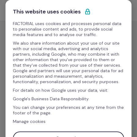
Ir al contenido
Empieza gratis
This website uses cookies
FACTORIAL uses cookies and processes personal data
to personalise content and ads, to provide social
media features and to analyse our traffic.
Software de gestión 
We also share information about your use of our site
with our social media, advertising and analytics
documental
 para 
partners, including Google, who may combine it with
other information that you've provided to them or
empresas
that they've collected from your use of their services.
Google and partners will use your personal data for ad
personalization and measurement, analytics,
functionality, personalization, and security purposes.
Con nuestro 
software de gestión documental
For details on how Google uses your data, visit:
puedes gestionar todos los documentos de tu 
Google's Business Data Responsibility.
empresa y de tus empleados de forma online, 
You can change your preferences at any time from the
centralizada y segura.
footer of the page.
Manage cookies
¡Hablemos!