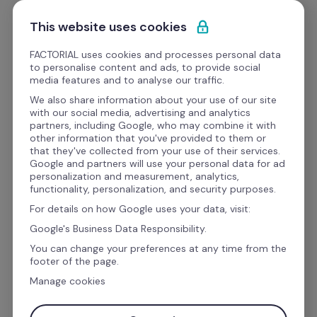
Ir al contenido
Empieza gratis
This website uses cookies
FACTORIAL uses cookies and processes personal data
to personalise content and ads, to provide social
media features and to analyse our traffic.
El software de recursos 
We also share information about your use of our site
with our social media, advertising and analytics
humanos con el que 
partners, including Google, who may combine it with
other information that you've provided to them or
crece tu negocio y las 
that they've collected from your use of their services.
Google and partners will use your personal data for ad
personas
personalization and measurement, analytics,
functionality, personalization, and security purposes.
For details on how Google uses your data, visit:
El software de RR.HH. que convierte las 
Google's Business Data Responsibility.
gestiones de 
control horario, ausencias, 
You can change your preferences at any time from the
footer of the page.
gastos o nóminas 
en automáticas, efectivas y 
Manage cookies
unificadas.