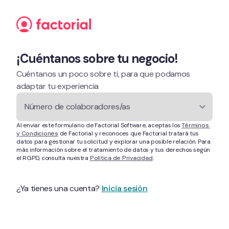
Ir al contenido
¡Cuéntanos sobre tu negocio!
Cuéntanos un poco sobre ti, para que podamos 
adaptar tu experiencia
Número de colaboradores/as
Al enviar este formulario de Factorial Software, aceptas los 
Términos 
y Condiciones
 de Factorial y reconoces que Factorial tratará tus 
datos para gestionar tu solicitud y explorar una posible relación. Para 
más información sobre el tratamiento de datos y tus derechos según 
el RGPD, consulta nuestra 
Política de Privacidad
.
¿Ya tienes una cuenta? 
Inicia sesión