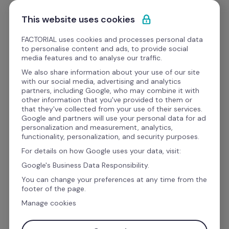
Ir al contenido
Empieza gratis
This website uses cookies
FACTORIAL uses cookies and processes personal data
to personalise content and ads, to provide social
media features and to analyse our traffic.
Enfócate en las personas, 
We also share information about your use of our site
with our social media, advertising and analytics
no en el papeleo
partners, including Google, who may combine it with
other information that you've provided to them or
that they've collected from your use of their services.
Google and partners will use your personal data for ad
Creemos que la mejor manera de hacer crecer 
personalization and measurement, analytics,
functionality, personalization, and security purposes.
a las personas es teniendo más tiempo para 
For details on how Google uses your data, visit:
ellas. Por eso, automatizamos procesos que 
Google's Business Data Responsibility.
convierten las tareas infinitas en conclusiones, a 
You can change your preferences at any time from the
managers en líderes y a ti en un mejor tú.
footer of the page.
Manage cookies
Mira nuestro resumen del Facts!