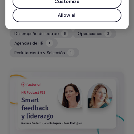
Customize
Allow all
Desempeño del equipo
Operaciones
8
3
8
3
Agencias de HR
1
1
Reclutamiento y Selección
1
1