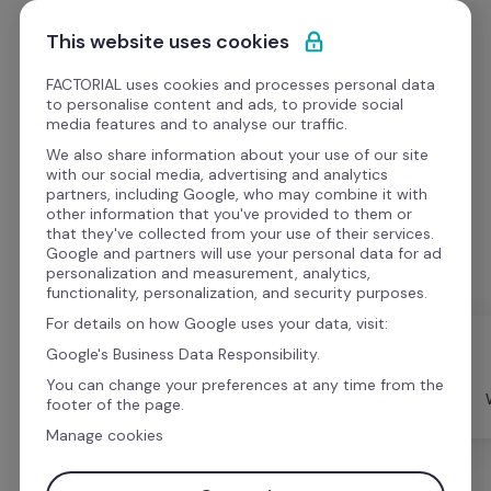
Ir al contenido
Empieza gratis
This website uses cookies
FACTORIAL uses cookies and processes personal data
to personalise content and ads, to provide social
media features and to analyse our traffic.
We also share information about your use of our site
Podcast 
with our social media, advertising and analytics
partners, including Google, who may combine it with
other information that you've provided to them or
Un podcast para liderar el futuro del trabajo con 
that they've collected from your use of their services.
equipos de alto rendimiento.
Google and partners will use your personal data for ad
personalization and measurement, analytics,
functionality, personalization, and security purposes.
For details on how Google uses your data, visit:
Google's Business Data Responsibility.
You can change your preferences at any time from the
Todo
Formato
Videos
footer of the page.
Manage cookies