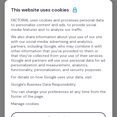
Ir al contenido
Empieza gratis
This website uses cookies
FACTORIAL uses cookies and processes personal data
to personalise content and ads, to provide social
media features and to analyse our traffic.
Gestión del tiempo
 de 
We also share information about your use of our site
with our social media, advertising and analytics
trabajo fácil y sin errores
partners, including Google, who may combine it with
other information that you've provided to them or
that they've collected from your use of their services.
Google and partners will use your personal data for ad
Controla de forma fácil y eficiente el tiempo de 
personalization and measurement, analytics,
functionality, personalization, and security purposes.
trabajo de tu equipo. Vacaciones, turnos, 
For details on how Google uses your data, visit:
ausencias, horas trabajadas, todo centralizado 
Google's Business Data Responsibility.
en un mismo lugar. ¡Adiós Excel! ¡Hola Factorial!
You can change your preferences at any time from the
footer of the page.
Manage cookies
¡Hablemos!