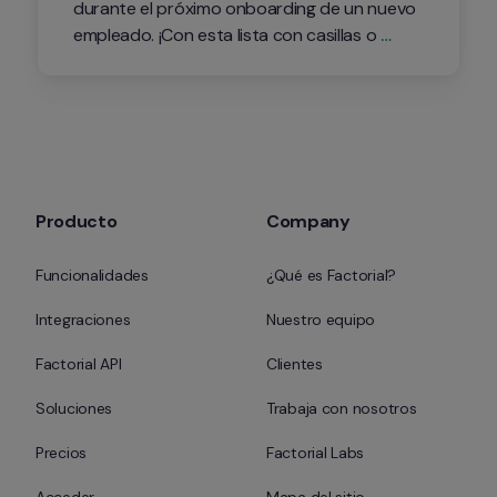
durante el próximo onboarding de un nuevo 
empleado. ¡Con esta lista con casillas o 
checklist podrás hacer un seguimiento del 
proceso! Ya no tienes excusas para no 
mejorar tus planes de acogida de nuevos 
empleados y selcción de personal.
Producto
Company
Funcionalidades
¿Qué es Factorial?
Integraciones
Nuestro equipo
Factorial API
Clientes
Soluciones
Trabaja con nosotros
Precios
Factorial Labs