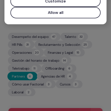
Customize
Allow all
Desempeño del equipo
Talento
47
32
47
32
HR Pills
Reclutamiento y Selección
31
25
31
25
Operaciones
Finanzas y Legal
20
15
20
15
Gestión del horario de trabajo
14
14
Teletrabajo
Offboarding
11
6
11
6
Partners
Agencias de HR
6
4
6
4
Cómo usar Factorial
Cursos
3
3
3
3
Laboral
2
2