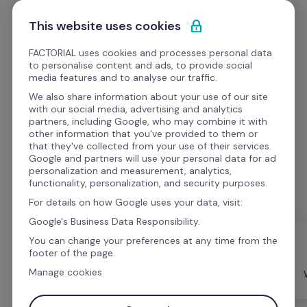
Ir al contenido
Empieza gratis
This website uses cookies
FACTORIAL uses cookies and processes personal data
to personalise content and ads, to provide social
media features and to analyse our traffic.
We also share information about your use of our site
Los mejores recursos 
with our social media, advertising and analytics
partners, including Google, who may combine it with
para RRHH
other information that you've provided to them or
that they've collected from your use of their services.
Google and partners will use your personal data for ad
Acceda a magníficas plantillas de RRHH, seminarios 
personalization and measurement, analytics,
web, vídeos y podcasts para la gestión de RRHH
functionality, personalization, and security purposes.
For details on how Google uses your data, visit:
Google's Business Data Responsibility.
You can change your preferences at any time from the
footer of the page.
Manage cookies
Todo
Formato
Videos