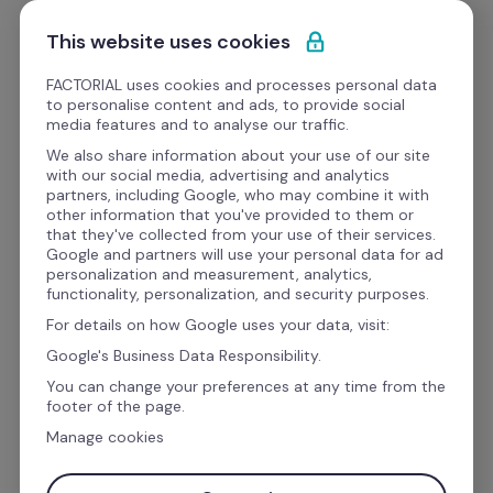
Ir al contenido
Empieza gratis
This website uses cookies
FACTORIAL uses cookies and processes personal data
to personalise content and ads, to provide social
Webinars
media features and to analyse our traffic.
We also share information about your use of our site
with our social media, advertising and analytics
Partners
partners, including Google, who may combine it with
other information that you've provided to them or
¡Vacaciones dignas! La 
that they've collected from your use of their services.
Google and partners will use your personal data for ad
cara más humana de la 
personalization and measurement, analytics,
functionality, personalization, and security purposes.
reforma y su impacto en 
For details on how Google uses your data, visit:
el bienestar.
Google's Business Data Responsibility.
You can change your preferences at any time from the
footer of the page.
A partir del 2023, 
los trabajadores mexicanos 
Manage cookies
podrán disfrutar desde el primer año de 