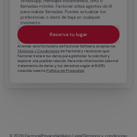
WhatsApp, mensajes instantáneos, SMS o 
llamadas móviles. Factorial utiliza agentes de IA 
para realizar llamadas. Puedes actualizar tus 
preferencias o darte de baja en cualquier 
momento.
Reserva tu lugar
Al enviar este formulario de Factorial Software, aceptas los 
Términos y Condiciones
 de Factorial y reconoces que 
Factorial tratará tus datos para gestionar tu solicitud y 
explorar una posible relación. Para más información sobre el 
tratamiento de datos y tus derechos según el RGPD, 
consulta nuestra 
Política de Privacidad
.
© 
2026
 Factorial
Privacidad
Aviso Legal
Términos y condiciones