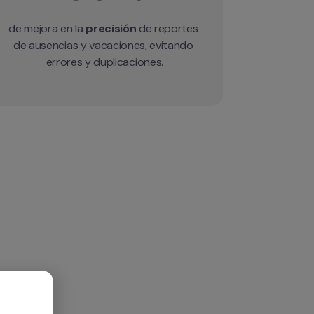
de mejora en la 
precisión
 de reportes 
de ausencias y vacaciones, evitando 
errores y duplicaciones.