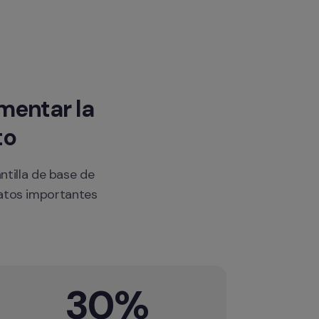
entar la 
to
tilla de base de 
atos importantes 
30%