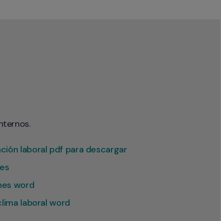
nternos.
ión laboral pdf para descargar
nes
ones word
a clima laboral word