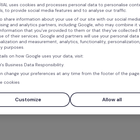
se de datos 
IAL uses cookies and processes personal data to personalise cont
s, to provide social media features and to analyse our traffic.
o share information about your use of our site with our social media
ising and analytics partners, including Google, who may combine it 
information that you've provided to them or that they've collected
ase de datos de 
se of their services. Google and partners will use your personal data
ve de tu equipo de manera 
alization and measurement, analytics, functionality, personalization
ty purposes.
ar datos personales, 
tails on how Google uses your data, visit:
 solo archivo, mejorando 
's Business Data Responsibility.
iempo en la gestión 
n change your preferences at any time from the footer of the page
scan simplificar la 
e cookies
tener un registro 
.
Customize
Allow all