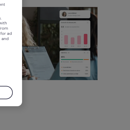
ent
,
with
 from
 for ad
, and
.