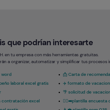
is que podrían interesarte
H. en tu empresa con más herramientas gratuitas.

rán a organizar, automatizar y simplificar tus procesos i
n word
📩 Carta de recomendac
eño laboral excel gratis
✈️ formato de vacacio
r
🌴 solicitud de vacaci
 contratación excel
🏃‍♂️‍➡️plantilla encuest
nal gratis
👨‍💼 plantilla nom 035