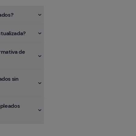
eados?
ctualizada?
mativa de 
dos sin 
pleados 