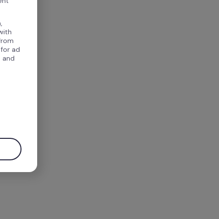
ent
,
with
 from
 for ad
, and
.