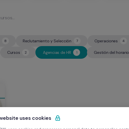
Reclutamiento y Selección
Operaciones
8
7
4
7
4
Cursos
Agencias de HR
Gestión del horario
2
1
2
1
 website uses cookies