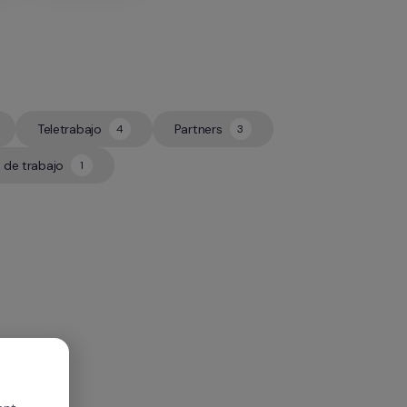
Teletrabajo
Partners
4
3
4
3
 de trabajo
1
1