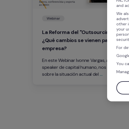
FACTOR
and ad
We als
advert
Webinar
other 
your u
La Reforma del "Outsourcing": 
person
securi
¿Qué cambios se vienen para tu 
For de
empresa?
Google
En este Webinar Ivonne Vargas, autora y 
You ca
speaker de capital humano, nos habla 
Manag
sobre la situación actual del 
"Outsourcing" en México. ¿Cuál es la 
nueva fecha? ¿Cómo contratar bajo la 
nueva figura? y ¿Qué pasa si la 
Secretaría no aprueba el registro?