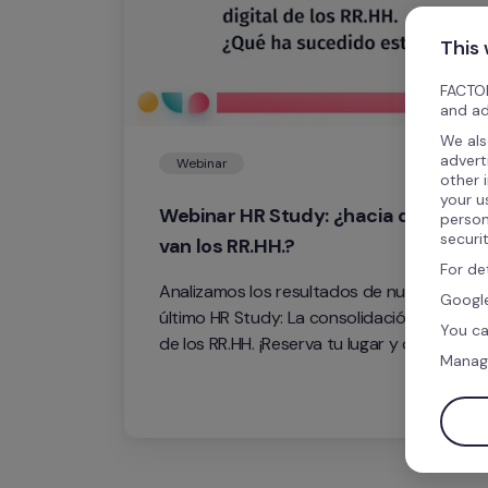
This
FACTOR
and ad
We als
advert
Webinar
other 
your u
Webinar HR Study: ¿hacia dónde 
person
securi
van los RR.HH.?
For de
Analizamos los resultados de nuestro 
Google
último HR Study: La consolidación digital 
You ca
de los RR.HH. ¡Reserva tu lugar y obtén el 
Manag
HR Study completo gratis!