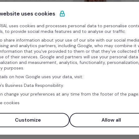
 website uses cookies
IAL uses cookies and processes personal data to personalise cont
s, to provide social media features and to analyse our traffic.
o share information about your use of our site with our social media
Webinar
ising and analytics partners, including Google, who may combine it 
information that you've provided to them or that they've collected
se of their services. Google and partners will use your personal data
Master Class: Reclutamiento 4.0
alization and measurement, analytics, functionality, personalization
ty purposes.
En esta Master Class con Claribeth 
tails on how Google uses your data, visit:
Estepa, Linkedin Top Voice LATAM, 
's Business Data Responsibility.
descubrimos los métodos más 
n change your preferences at any time from the footer of the page
innovadores para el reclutamineto y 
cómo integrar las redes sociales en los 
e cookies
procesos de selección. La grabación del 
Webinar ya está disponible para que 
Customize
Allow all
descubras cómo ser un Reclutado