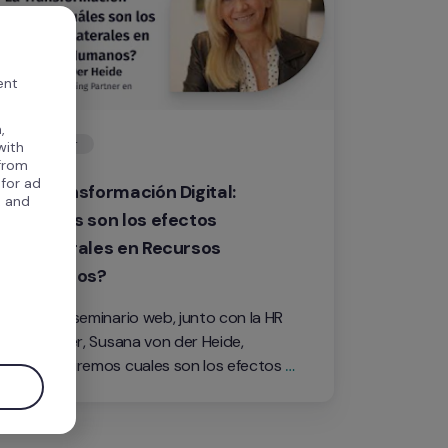
ent
,
Webinar
with
 from
 for ad
La Transformación Digital: 
, and
¿Cuáles son los efectos 
colaterales en Recursos 
Humanos?
.
En este seminario web, junto con la HR 
Influencer, Susana von der Heide, 
descubriremos cuales son los efectos 
colaterales de la transformación digital 
en el área de Recursos Humanos.