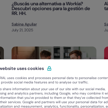
¿Buscás una alternativa a Workia?
A
Descubrí opciones para la gestión de
t
RR. HH.
Sabina Aguilar
Sa
July 21, 2025
Ju
 website uses cookies
IAL uses cookies and processes personal data to personalise conte
o provide social media features and to analyse our traffic.
o share information about your use of our site with our social media,
ising and analytics partners, including Google, who may combine it wi
information that you've provided to them or that they've collected fro
 their services. Google and partners will use your personal data for ad
Categorias
Gestión del Talento
alization and measurement, analytics, functionality, personalization, 