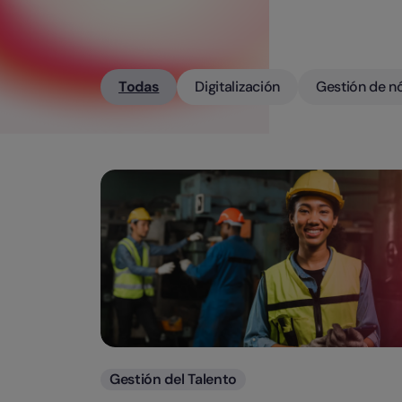
Todas
Digitalización
Gestión de n
Categorias
Gestión del Talento