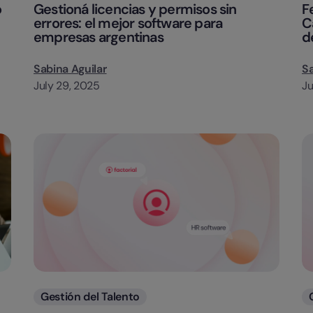
o
Gestioná licencias y permisos sin
F
errores: el mejor software para
C
empresas argentinas
d
Sabina Aguilar
Sa
July 29, 2025
Ju
Categorias
Gestión del Talento