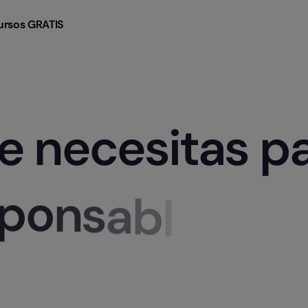
ursos GRATIS
e necesitas p
r, responsable
p
o
n
s
a
b
l
e
d
e
R