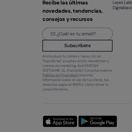
Recibe las últimas
Leyes Lab
Digitalizac
novedades, tendencias,
consejos y recursos
Subscríbete
Al introducir tu correo y hacer clic en
"Suscribirse", aceptas recibir newsletters y
correos de marketing de EVERYDAY
SOFTWARE, S.L. (Factorial). Consulta nuestra
Política de Privacidad
para más
información sobre el uso de tus datos, tus
derechos según el RGPD y cómo retirar tu
consentimiento.