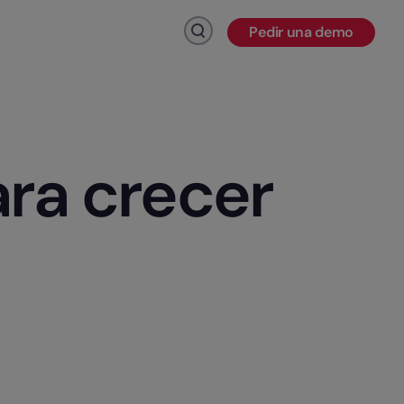
Pedir una demo
Haz click para buscar
ara crecer
 de RR.HH., r
R
.
H
H
.