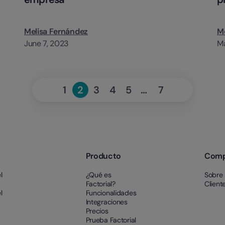
Melisa Fernández
Me
June 7, 2023
Ma
«
Next
1
2
3
4
5
…
7
Page
Page
Page
Page
Page
Page
Previous
»
Producto
Com
l
¿Qué es
Sobre 
Factorial?
Client
l
Funcionalidades
Integraciones
Precios
Prueba Factorial