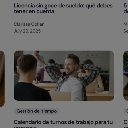
Licencia sin goce de sueldo: qué debes
5
tener en cuenta
d
Clarissa Collar
Me
July 29, 2025
Se
Categorias
Gestión del tiempo
Calendario de turnos de trabajo para tu
C
empresa
p