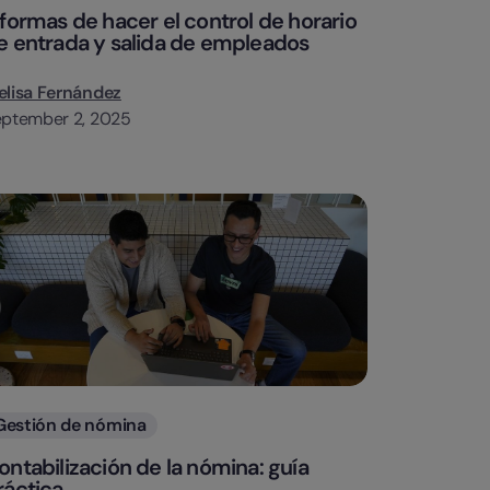
 formas de hacer el control de horario
e entrada y salida de empleados
lisa Fernández
ptember 2, 2025
Categorias
Gestión de nómina
ontabilización de la nómina: guía
ráctica