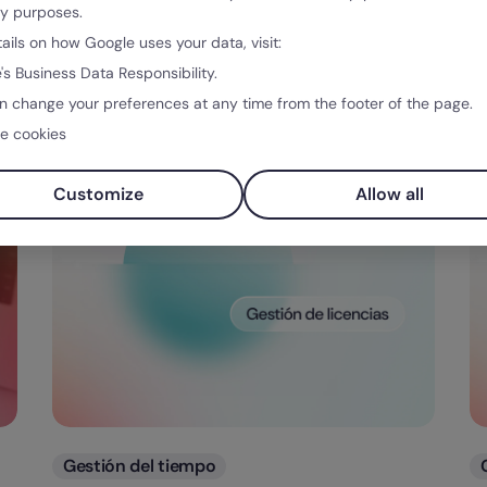
L
ty purposes.
Autogestión en Recursos Humanos:
d
cómo empoderar a tu equipo y
tails on how Google uses your data, visit:
o
optimizar la gestión laboral
's Business Data Responsibility.
n change your preferences at any time from the footer of the page.
Sabina Aguilar
An
e cookies
July 8, 2025
Fe
Customize
Allow all
Categorias
Gestión del tiempo