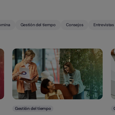
ómina
Gestión del tiempo
Consejos
Entrevistas
Categorias
Gestión del tiempo