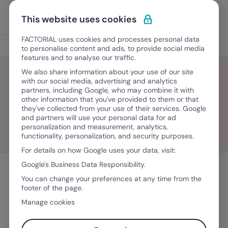
Ir al contenido
Abrir 
Pedir una demo
This website uses cookies
FACTORIAL uses cookies and processes personal data
Blog
to personalise content and ads, to provide social media
features and to analyse our traffic.
We also share information about your use of our site
with our social media, advertising and analytics
partners, including Google, who may combine it with
Gestión del tiempo
other information that you've provided to them or that
they've collected from your use of their services. Google
and partners will use your personal data for ad
personalization and measurement, analytics,
functionality, personalization, and security purposes.
For details on how Google uses your data, visit:
Google's Business Data Responsibility.
You can change your preferences at any time from the
footer of the page.
Manage cookies