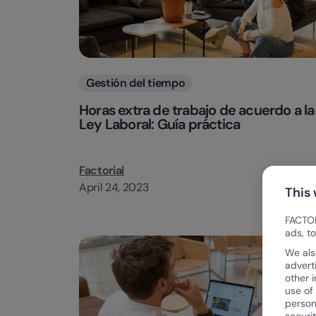
Categorias
Gestión del tiempo
Horas extra de trabajo de acuerdo a la
Ley Laboral: Guía práctica
Factorial
April 24, 2023
This
FACTOR
ads, t
We als
advert
other 
use of
person