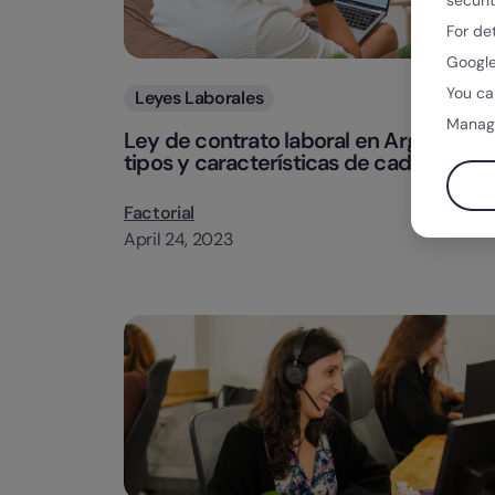
securi
For de
Google
You ca
Categorias
Leyes Laborales
Manag
Ley de contrato laboral en Argentina:
tipos y características de cada uno
Factorial
April 24, 2023