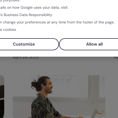
ty purposes.
tails on how Google uses your data, visit:
's Business Data Responsibility.
n change your preferences at any time from the footer of the page.
Categorias
Gestión del Talento
e cookies
Turnover en Argentina: cuál es la
T
situación laboral actual
e
Customize
Allow all
Factorial
Fa
April 24, 2023
Ap