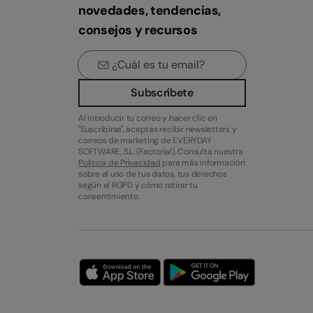
novedades, tendencias,
consejos y recursos
Subscríbete
Al introducir tu correo y hacer clic en
"Suscribirse", aceptas recibir newsletters y
correos de marketing de EVERYDAY
SOFTWARE, S.L. (Factorial). Consulta nuestra
Política de Privacidad
para más información
sobre el uso de tus datos, tus derechos
según el RGPD y cómo retirar tu
consentimiento.