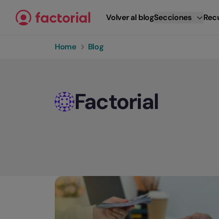
Ir al contenido
Volver al blog
Secciones
Rec
Home
Blog
Factorial