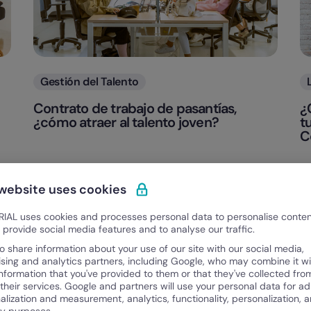
Categorias
Gestión del Talento
Contrato de trabajo de pasantías,
¿
¿cómo atraer al talento joven?
t
C
Factorial
Fa
April 24, 2023
Ap
 website uses cookies
IAL uses cookies and processes personal data to personalise conte
o provide social media features and to analyse our traffic.
o share information about your use of our site with our social media,
ising and analytics partners, including Google, who may combine it wi
information that you've provided to them or that they've collected fro
 their services. Google and partners will use your personal data for ad
alization and measurement, analytics, functionality, personalization, 