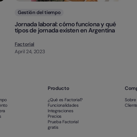
Categorias
Gestión del tiempo
Jornada laboral: cómo funciona y qué
tipos de jornada existen en Argentina
Factorial
April 24, 2023
Producto
Com
empo
¿Qué es Factorial?
Sobre
ento
Funcionalidades
Client
era
Integraciones
s
Precios
Prueba Factorial
gratis