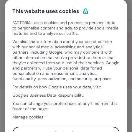
Ir al contenido
Abrir 
Pedir una demo
This website uses cookies
FACTORIAL uses cookies and processes personal data
Blog
to personalise content and ads, to provide social media
features and to analyse our traffic.
We also share information about your use of our site
with our social media, advertising and analytics
partners, including Google, who may combine it with
Gestión financiera
other information that you've provided to them or that
they've collected from your use of their services. Google
and partners will use your personal data for ad
personalization and measurement, analytics,
functionality, personalization, and security purposes.
For details on how Google uses your data, visit:
Google's Business Data Responsibility.
You can change your preferences at any time from the
footer of the page.
Manage cookies