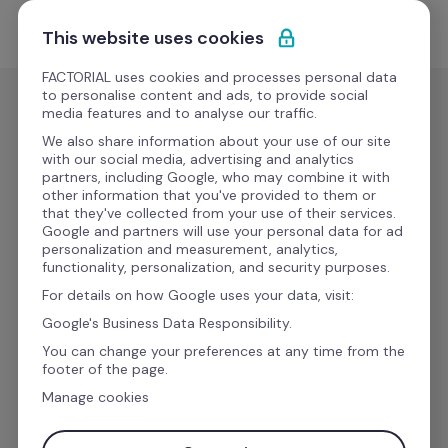
Ir al contenido
Empieza gratis
This website uses cookies
FACTORIAL uses cookies and processes personal data
to personalise content and ads, to provide social
media features and to analyse our traffic.
¿Qué es Factorial?
We also share information about your use of our site
with our social media, advertising and analytics
partners, including Google, who may combine it with
other information that you've provided to them or
Ayudamos a empresas que quieren 
that they've collected from your use of their services.
Google and partners will use your personal data for ad
automatizar sus procesos de RRHH, empoderar 
personalization and measurement, analytics,
a sus empleados con información siempre 
functionality, personalization, and security purposes.
actualizada y tomar las mejores decisiones 
For details on how Google uses your data, visit:
para su negocio.
Google's Business Data Responsibility.
You can change your preferences at any time from the
footer of the page.
Manage cookies
Email de trabajo