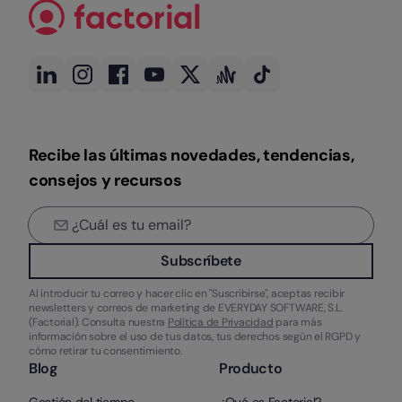
Recibe las últimas novedades, tendencias,
consejos y recursos
Subscríbete
Al introducir tu correo y hacer clic en "Suscribirse", aceptas recibir
newsletters y correos de marketing de EVERYDAY SOFTWARE, S.L.
(Factorial). Consulta nuestra
Política de Privacidad
para más
información sobre el uso de tus datos, tus derechos según el RGPD y
cómo retirar tu consentimiento.
Blog
Producto
Gestión del tiempo
¿Qué es Factorial?