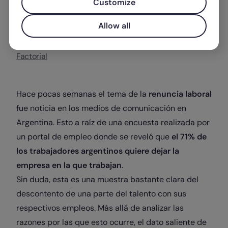
Customize
Allow all
Escrito por
Factorial
Hace pocas semanas el tema de la
renuncia laboral
fue noticia en los medios de comunicación en
Argentina. Esto a raíz de una encuesta realizada por
un portal de empleo donde se reveló que
el 71% de
los trabajadores argentinos quiere dejar la
empresa en la que trabajan
.
Sin duda, esta es una muestra bastante clara del
descontento de una parte del talento con sus
respectivos empleos. Más allá de analizar las
razones por las que esto ocurre, el dato saliente de