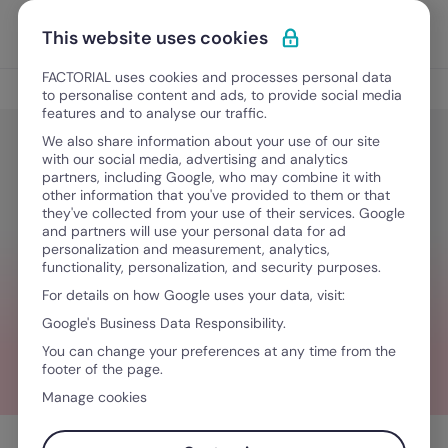
Ir al contenido
Abrir 
Pedir una demo
This website uses cookies
FACTORIAL uses cookies and processes personal data
Leyes Laborales
to personalise content and ads, to provide social media
features and to analyse our traffic.
We also share information about your use of our site
with our social media, advertising and analytics
Leyes Laborales
partners, including Google, who may combine it with
Renuncia laboral en Argentina:
other information that you've provided to them or that
they've collected from your use of their services. Google
cómo gestionar los aspectos
and partners will use your personal data for ad
personalization and measurement, analytics,
legales
functionality, personalization, and security purposes.
For details on how Google uses your data, visit:
Google's Business Data Responsibility.
April 24, 2023
·
10 minutos de lectura
You can change your preferences at any time from the
footer of the page.
Manage cookies
Tabla de contenidos