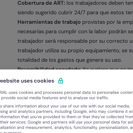
Cobertura de ART:
los trabajadores deben tene
siendo sugerido cubrir 24/7 para que estos te
Herramientas de trabajo
provistas por la emp
necesarias para cumplir con la labor podrán se
trabajador será responsable por su correcto u
trabajador utiliza su propio equipamiento, se 
totalidad de los gastos que genere su uso.
Reversibilidad acordada
: Se sugiere que se me
en forma taxativa, el consenso entre trabajado
 website uses cookies
presencial o viceversa, retornar al trabajo re
IAL uses cookies and processes personal data to personalise conte
Nueva cultura organizacional:
Fomenta los esp
o provide social media features and to analyse our traffic.
o share information about your use of our site with our social media,
transversal, incentiva equipos de trabajo inter
ising and analytics partners, including Google, who may combine it wi
multiculturales, multigeneracionales y remotos 
information that you've provided to them or that they've collected fro
 their services. Google and partners will use your personal data for ad
resultados.
alization and measurement, analytics, functionality, personalization, 
ty purposes.