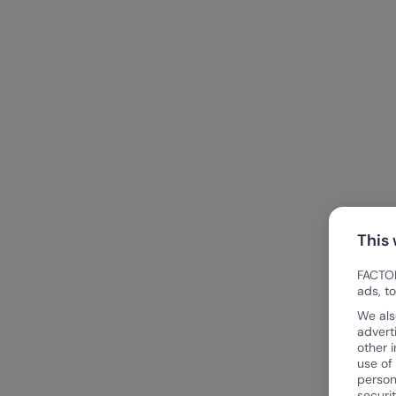
This
FACTOR
ads, t
We als
advert
other 
use of
person
securi