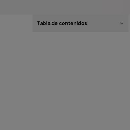
Tabla de contenidos
Características del teletrabajo
Qué dice la ley argentina sobre el teletrabajo
Cómo es el contrato del teletrabajo
Mejores prácticas para la gestión de los
teletrabajadores