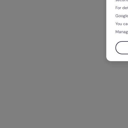
For de
Google
You ca
Manag