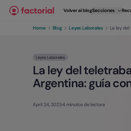
Ir al contenido
Volver al blog
Secciones
Rec
Home
Blog
Leyes Laborales
La ley del
Leyes Laborales
La ley del teletrab
Argentina: guía co
April 24, 2023
·
4 minutos de lectura