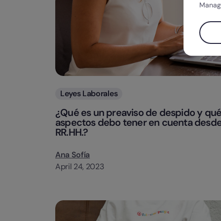
Manag
Categorias
Leyes Laborales
¿Qué es un preaviso de despido y qu
aspectos debo tener en cuenta desd
RR.HH.?
Ana Sofía
April 24, 2023