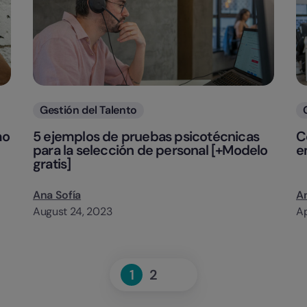
Categorias
Gestión del Talento
mo
5 ejemplos de pruebas psicotécnicas
C
para la selección de personal [+Modelo
e
gratis]
Ana Sofía
An
August 24, 2023
Ap
Next
1
2
Page
Page
»