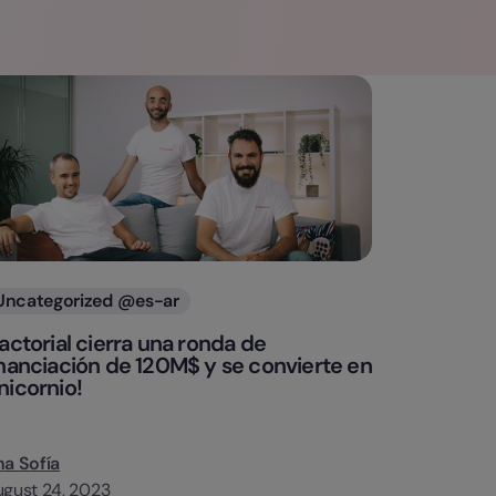
Categorias
Uncategorized @es-ar
Factorial cierra una ronda de
inanciación de 120M$ y se convierte en
nicornio!
a Sofía
gust 24, 2023