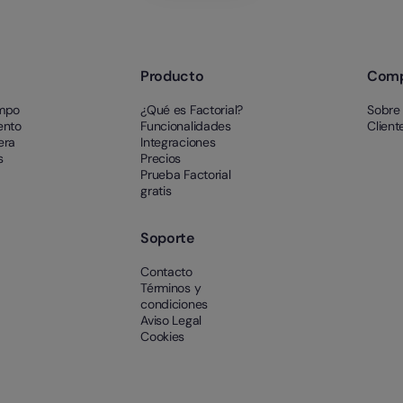
Producto
Com
empo
¿Qué es Factorial?
Sobre
ento
Funcionalidades
Client
era
Integraciones
s
Precios
Prueba Factorial
gratis
Soporte
Contacto
Términos y
condiciones
Aviso Legal
Cookies