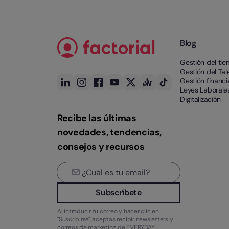
Blog
Gestión del ti
Gestión del Tal
Gestión financi
Leyes Laborale
Digitalización
Recibe las últimas
novedades, tendencias,
consejos y recursos
Subscríbete
Al introducir tu correo y hacer clic en
"Suscribirse", aceptas recibir newsletters y
correos de marketing de EVERYDAY