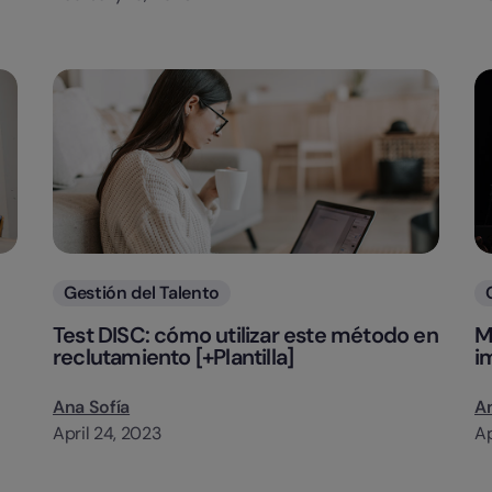
Categorias
Gestión del Talento
Test DISC: cómo utilizar este método en
M
reclutamiento [+Plantilla]
i
Ana Sofía
An
April 24, 2023
Ap