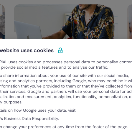
 website uses cookies
IAL uses cookies and processes personal data to personalise conte
Categorias
Consejos
o provide social media features and to analyse our traffic.
s
Plan de mejora continua en la empresa:
T
o share information about your use of our site with our social media,
qué es y cuáles son sus técnicas
e
ising and analytics partners, including Google, who may combine it wi
information that you've provided to them or that they've collected fro
e
 their services. Google and partners will use your personal data for ad
alization and measurement, analytics, functionality, personalization, 
Ana Sofía
An
ty purposes.
April 24, 2023
Ap
tails on how Google uses your data, visit:
's Business Data Responsibility.
n change your preferences at any time from the footer of the page.