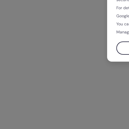
For de
Google
You ca
Manag