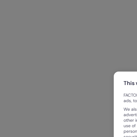
This
FACTOR
ads, t
We als
advert
other 
use of
person
securi