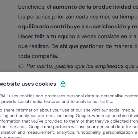
beneficios, el
aumento de la productividad
es
las personas priorizan cada vez más su tiempo
equilibrada contribuye a su satisfacción y r
Hacer feliz a tu equipo a veces consiste en ir a
que realizan. De ahí que gestionar de manera c
toda compañía.
👉​ Por cierto, ¿sabías que los empleados que 
productivos?
Aprendé cómo tener trabajadore
 website uses cookies
Horas extra según la ley la
IAL uses cookies and processes personal data to personalise conte
o provide social media features and to analyse our traffic.
La norma laboral máxima en Argentina es la
Le
o share information about your use of our site with our social media,
ising and analytics partners, including Google, who may combine it wi
esta se determina qué es el tiempo suplement
information that you've provided to them or that they've collected fro
 their services. Google and partners will use your personal data for ad
el país.
alization and measurement, analytics, functionality, personalization, 
Sin embargo, también existe desde el año 1929
ty purposes.