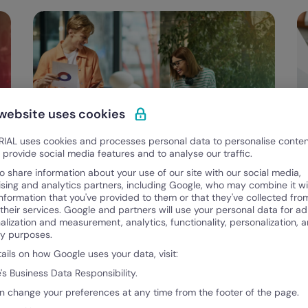
 website uses cookies
IAL uses cookies and processes personal data to personalise conte
o provide social media features and to analyse our traffic.
Categorias
Gestión del tiempo
o share information about your use of our site with our social media,
ising and analytics partners, including Google, who may combine it wi
o
Gestioná licencias y permisos sin
F
information that you've provided to them or that they've collected fro
errores: el mejor software para
C
 their services. Google and partners will use your personal data for ad
alization and measurement, analytics, functionality, personalization, 
empresas argentinas
d
ty purposes.
tails on how Google uses your data, visit:
Sabina Aguilar
Sa
July 29, 2025
Ju
's Business Data Responsibility.
n change your preferences at any time from the footer of the page.