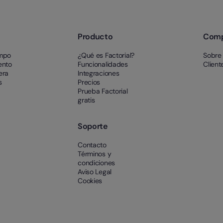
Producto
Com
empo
¿Qué es Factorial?
Sobre
ento
Funcionalidades
Client
era
Integraciones
s
Precios
Prueba Factorial
gratis
Soporte
Contacto
Términos y
condiciones
Aviso Legal
Cookies