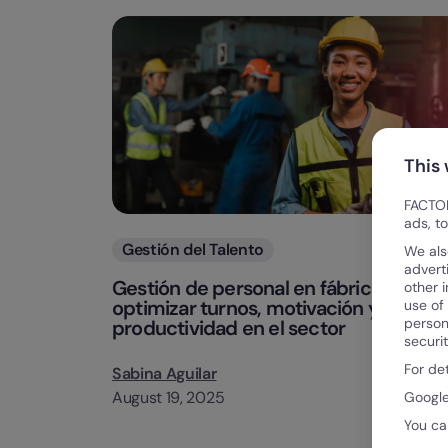
This
FACTOR
ads, t
Categorias
Gestión del Talento
We als
advert
Gestión de personal en fábricas: cóm
other 
optimizar turnos, motivación y
use of
person
productividad en el sector
securi
For de
Sabina Aguilar
August 19, 2025
Google
You ca