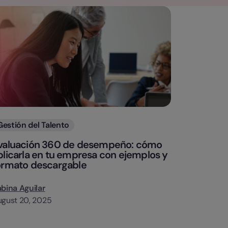
Categorias
Gestión del Talento
valuación 360 de desempeño: cómo
plicarla en tu empresa con ejemplos y
ormato descargable
bina Aguilar
gust 20, 2025