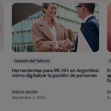
Categorias
Gestión del Talento
Herramientas para RR. HH. en Argentina:
E
cómo digitalizar la gestión de personas
a
f
Sabina Aguilar
Sa
September 2, 2025
Au