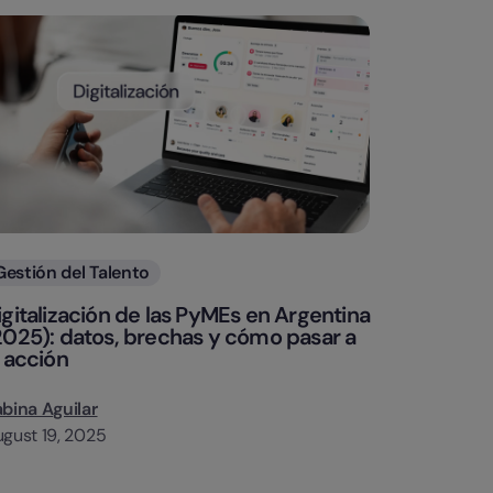
Categorias
Gestión del Talento
igitalización de las PyMEs en Argentina
2025): datos, brechas y cómo pasar a
a acción
bina Aguilar
gust 19, 2025