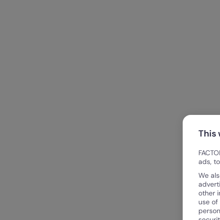
This
FACTOR
ads, t
We als
advert
other 
use of
person
securi