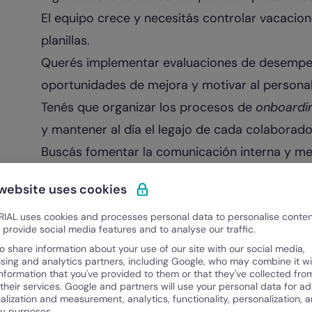
El equipo crece y necesitás controlar vacacione
planillas.
Querés implementar evaluaciones de desempe
oportunidades de mejora y motivar al personal
Tenés que organizar los procesos de
onboardi
y mantener al día el legajo de cada colaborado
Buscás fomentar la comunicación interna y me
encuestas, notificaciones y un portal autogest
 website uses cookies
En estos casos, seguir usando una herramienta
IAL uses cookies and processes personal data to personalise conte
contabilidad puede frenar el desarrollo del ta
o provide social media features and to analyse our traffic.
apostar por una solución integral de Recursos 
o share information about your use of our site with our social media,
¿Qué debe ofrecer un soft
ising and analytics partners, including Google, who may combine it wi
information that you've provided to them or that they've collected fro
Humanos?
 their services. Google and partners will use your personal data for ad
alization and measurement, analytics, functionality, personalization, 
ty purposes.