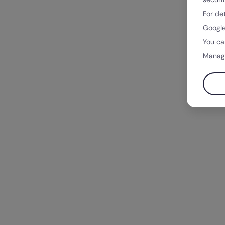
For de
Google
You ca
Manag