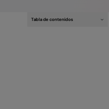
Tabla de contenidos
¿Qué es Xubio y para qué sirve?
¿Por qué buscar una alternativa a Xubio para
Recursos Humanos?
¿Qué debe ofrecer un software de Recursos
Humanos?
Factorial: una alternativa a Xubio pensada para
gestionar talento
Preguntas frecuentes sobre Xubio y sus
alternativas
Elegí una solución que crece con tu equipo, una
alternativa a Xubio