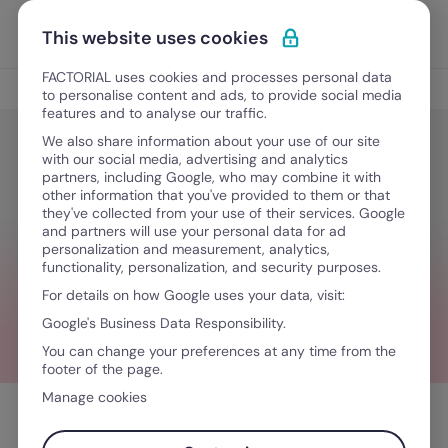
Ir al contenido
Abrir 
Pedir una demo
This website uses cookies
FACTORIAL uses cookies and processes personal data
Gestión de nómina
to personalise content and ads, to provide social media
features and to analyse our traffic.
We also share information about your use of our site
with our social media, advertising and analytics
Gestión de nómina
partners, including Google, who may combine it with
Contabilización de la nómina: guía
other information that you've provided to them or that
they've collected from your use of their services. Google
práctica
and partners will use your personal data for ad
personalization and measurement, analytics,
functionality, personalization, and security purposes.
For details on how Google uses your data, visit:
May 12, 2023
·
10 minutos de lectura
Google's Business Data Responsibility.
You can change your preferences at any time from the
footer of the page.
Manage cookies
Tabla de contenidos