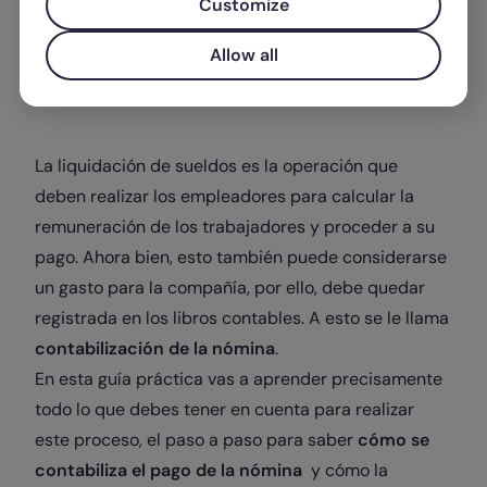
Customize
Allow all
Escrito por
Melisa Fernández
La liquidación de sueldos es la operación que
deben realizar los empleadores para calcular la
remuneración de los trabajadores y proceder a su
pago. Ahora bien, esto también puede considerarse
un gasto para la compañía, por ello, debe quedar
registrada en los libros contables. A esto se le llama
contabilización de la nómina
.
En esta guía práctica vas a aprender precisamente
todo lo que debes tener en cuenta para realizar
este proceso, el paso a paso para saber
cómo se
contabiliza el pago de la nómina
y cómo la