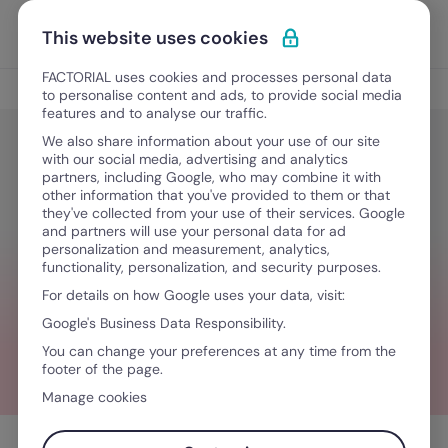
Ir al contenido
Abrir 
Pedir una demo
This website uses cookies
FACTORIAL uses cookies and processes personal data
Gestión del Talento
to personalise content and ads, to provide social media
features and to analyse our traffic.
We also share information about your use of our site
with our social media, advertising and analytics
Gestión del Talento
partners, including Google, who may combine it with
Gestión de personal en fábricas:
other information that you've provided to them or that
they've collected from your use of their services. Google
cómo optimizar turnos, motivación
and partners will use your personal data for ad
personalization and measurement, analytics,
y productividad en el sector
functionality, personalization, and security purposes.
For details on how Google uses your data, visit:
Google's Business Data Responsibility.
August 19, 2025
·
6 minutos de lectura
You can change your preferences at any time from the
footer of the page.
Manage cookies
Tabla de contenidos