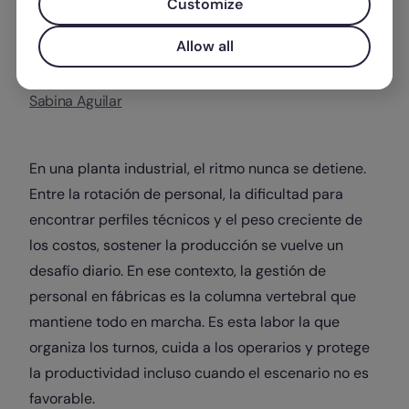
Customize
Allow all
Escrito por
Sabina Aguilar
En una planta industrial, el ritmo nunca se detiene.
Entre la rotación de personal, la dificultad para
encontrar perfiles técnicos y el peso creciente de
los costos, sostener la producción se vuelve un
desafío diario. En ese contexto, la gestión de
personal en fábricas es la columna vertebral que
mantiene todo en marcha. Es esta labor la que
organiza los turnos, cuida a los operarios y protege
la productividad incluso cuando el escenario no es
favorable.