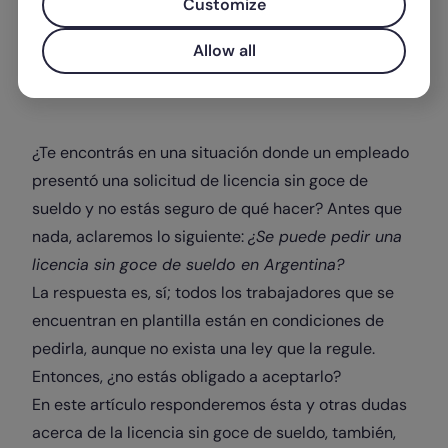
Customize
Allow all
Escrito por
Clarissa Collar
¿Te encontrás en una situación donde un empleado
presentó una solicitud de
licencia sin goce de
sueldo
y no estás seguro de qué hacer? Antes que
nada, aclaremos lo siguiente:
¿Se puede pedir una
licencia sin goce de sueldo en Argentina?
La respuesta es, sí
; todos los trabajadores que se
encuentran en plantilla están en condiciones de
pedirla, aunque no exista una ley que la regule.
Entonces, ¿
no estás obligado
a aceptarlo?
En este artículo responderemos ésta y otras dudas
acerca de la licencia sin goce de sueldo, también,