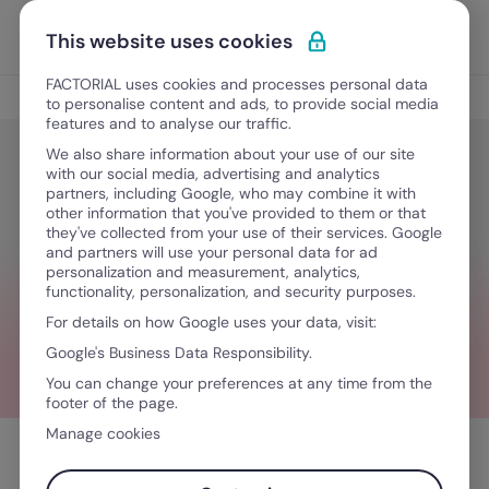
Ir al contenido
Abrir 
Pedir una demo
This website uses cookies
FACTORIAL uses cookies and processes personal data
Gestión del tiempo
to personalise content and ads, to provide social media
features and to analyse our traffic.
We also share information about your use of our site
with our social media, advertising and analytics
Gestión del tiempo
partners, including Google, who may combine it with
Licencia sin goce de sueldo: qué
other information that you've provided to them or that
they've collected from your use of their services. Google
debes tener en cuenta
and partners will use your personal data for ad
personalization and measurement, analytics,
functionality, personalization, and security purposes.
For details on how Google uses your data, visit:
July 29, 2025
·
4 minutos de lectura
Google's Business Data Responsibility.
You can change your preferences at any time from the
footer of the page.
Manage cookies
Tabla de contenidos