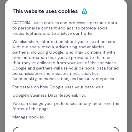
Ir al contenido
Empieza gratis
This website uses cookies
FACTORIAL uses cookies and processes personal data
to personalise content and ads, to provide social
Formato
media features and to analyse our traffic.
We also share information about your use of our site
with our social media, advertising and analytics
Finanzas y Legal
partners, including Google, who may combine it with
other information that you've provided to them or
Modelo de Solicitud de 
that they've collected from your use of their services.
Google and partners will use your personal data for ad
licencia sin goce de 
personalization and measurement, analytics,
functionality, personalization, and security purposes.
sueldo
For details on how Google uses your data, visit:
Google's Business Data Responsibility.
You can change your preferences at any time from the
Con este formato de solicitud podés controlar 
footer of the page.
y gestionar las licencias sin goce de sueldo de 
Manage cookies
tus colaboradores de forma eficaz.