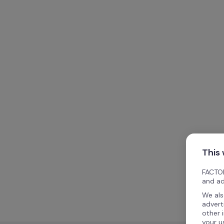
This
FACTOR
and ad
We als
advert
other 
your u