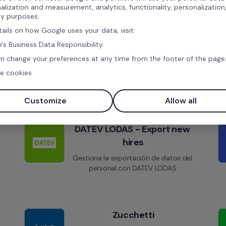
alization and measurement, analytics, functionality, personalization
ty purposes.
tails on how Google uses your data, visit:
's Business Data Responsibility.
Integraciones similares
n change your preferences at any time from the footer of the page
e cookies
Customize
Allow all
DATEV LODAS - Export new 
hires
Gestiona la exportación de datos del 
personal con DATEV LODAS.
Zucchetti