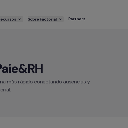
Partners
Recursos
Sobre Factorial
Paie&RH
na más rápido conectando ausencias y 
rial.