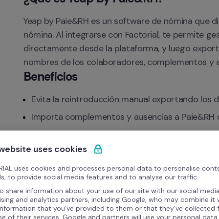
Yeap by Paie&RH es un software de nómina que digi
nómina. Al integrarse con Factorial, te permite g
directamente desde la plataforma, y luego export
nombres de los colaboradores, complementos y au
Beneficios
Evita la reintroducción manual exportando los 
Importa complementos y ausencias a Paie&RH c
Configura una sola vez colaboradores, complem
 website uses cookies
Ahorra tiempo y reduce errores con un flujo op
IAL uses cookies and processes personal data to personalise cont
s, to provide social media features and to analyse our traffic.
o share information about your use of our site with our social media
ising and analytics partners, including Google, who may combine it 
information that you've provided to them or that they've collected
se of their services. Google and partners will use your personal data