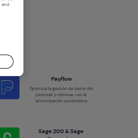
, and
.
Payflow
Optimiza la gestión de datos del 
personal y nóminas con la 
sincronización automática.
Sage 200 & Sage 