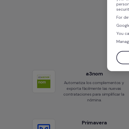
person
securi
For de
Google
You ca
Manag
a3nom
Automatiza los complementos y 
exporta fácilmente las nuevas 
contrataciones para simplificar la 
nómina.
Primavera