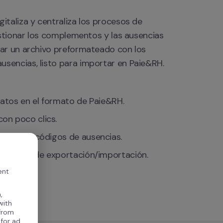
taliza y centraliza los procesos de 
estionar los complementos y las ausencias 
ar un archivo preformateado con los 
sencias, listo para importar en Paie&RH.
datos en el formato de Paie&RH.
on poco clics.
entos, y códigos de ausencias.
timizado de exportación/importación.
ent
,
with
 from
 for ad