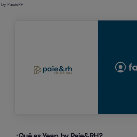
 by Paie&RH
¿Qué es Yeap by Paie&RH?