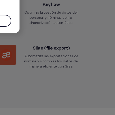
Payflow
Optimiza la gestión de datos del 
personal y nóminas con la 
sincronización automática.
Silae (file export)
 Automatiza las exportaciones de 
nómina y sincroniza los datos de 
manera eficiente con Silae.