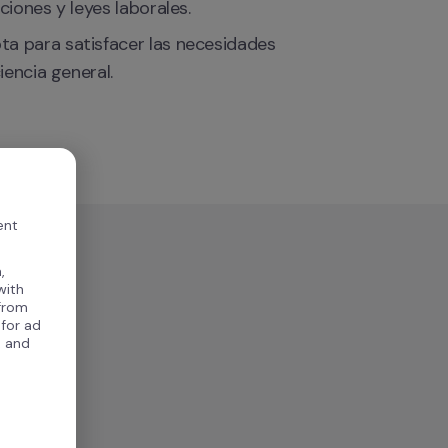
ciones y leyes laborales.
ta para satisfacer las necesidades 
iencia general.
ent
,
with
 from
 for ad
, and
.