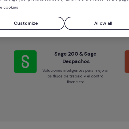
DATEV LODAS - Export new 
e cookies
hires
Gestiona la exportación de datos del 
Customize
Allow all
personal con DATEV LODAS.
Sage 200 & Sage 
Despachos
Soluciones inteligentes para mejorar 
los flujos de trabajo y el control 
financiero.