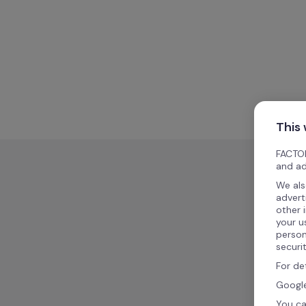
This
FACTOR
and ad
We als
advert
other 
your u
person
securi
For de
Google
You ca