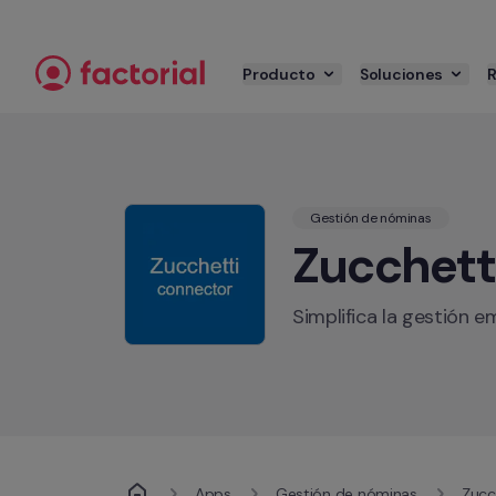
Ir al contenido
Producto
Soluciones
Gestión de nóminas
Zucchett
Simplifica la gestión e
Apps
Gestión de nóminas
Zucc