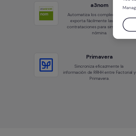
a3nom
Manag
Automatiza los complementos y 
exporta fácilmente las nuevas 
contrataciones para simplificar la 
nómina.
Primavera
Sincroniza eficazmente la 
información de RRHH entre Factorial y 
Primavera.