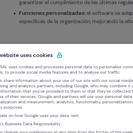
garantizar el cumplimiento de las últimas regula
Funciones personalizadas: 
el software se adap
específicas de la organización, mejorando la efic
 website uses cookies
IAL uses cookies and processes personal data to personalise cont
s, to provide social media features and to analyse our traffic.
o share information about your use of our site with our social media
ising and analytics partners, including Google, who may combine it 
information that you've provided to them or that they've collected
Integraciones similares
se of their services. Google and partners will use your personal data
alization and measurement, analytics, functionality, personalization
ty purposes.
tails on how Google uses your data, visit:
's Business Data Responsibility.
n change your preferences at any time from the footer of the page