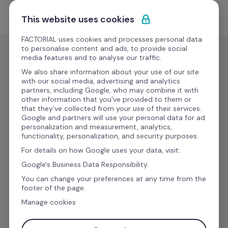
Ir al contenido
Empieza gratis
This website uses cookies
FACTORIAL uses cookies and processes personal data
to personalise content and ads, to provide social
media features and to analyse our traffic.
Gestión de nóminas
We also share information about your use of our site
TeamSystem 
with our social media, advertising and analytics
partners, including Google, who may combine it with
(time 
Nuevo
other information that you've provided to them or
that they've collected from your use of their services.
tracking, 
Google and partners will use your personal data for ad
personalization and measurement, analytics,
absences 
functionality, personalization, and security purposes.
and payroll 
For details on how Google uses your data, visit:
Google's Business Data Responsibility.
variables)
You can change your preferences at any time from the
footer of the page.
Conecta los datos de nómina y asistencia para 
Manage cookies
obtener insights sobre la gestión del negocio.