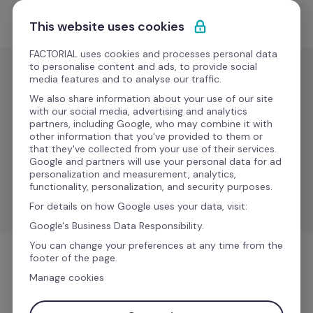
Ir al contenido
Empieza gratis
This website uses cookies
FACTORIAL uses cookies and processes personal data
to personalise content and ads, to provide social
media features and to analyse our traffic.
Gestión de
nóminas
We also share information about your use of our site
with our social media, advertising and analytics
Sage 50 
partners, including Google, who may combine it with
other information that you've provided to them or
Payroll
that they've collected from your use of their services.
Google and partners will use your personal data for ad
personalization and measurement, analytics,
Optimiza los procesos de nóminas y RRHH con Sage 
functionality, personalization, and security purposes.
50.
For details on how Google uses your data, visit:
Google's Business Data Responsibility.
You can change your preferences at any time from the
footer of the page.
Gestión de nóminas
Manage cookies