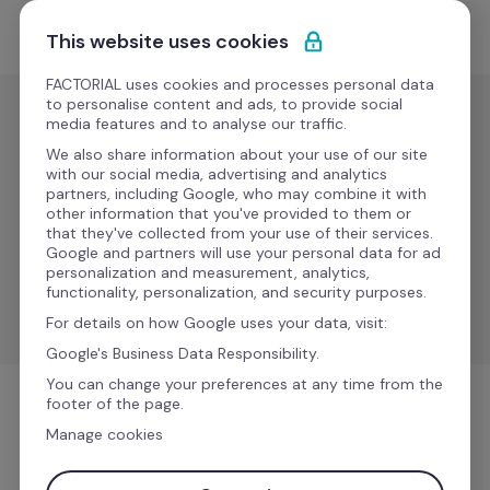
Ir al contenido
Empieza gratis
This website uses cookies
FACTORIAL uses cookies and processes personal data
to personalise content and ads, to provide social
media features and to analyse our traffic.
Gestión de
nóminas
We also share information about your use of our site
with our social media, advertising and analytics
CL 
partners, including Google, who may combine it with
Nuevo
other information that you've provided to them or
system
that they've collected from your use of their services.
Google and partners will use your personal data for ad
personalization and measurement, analytics,
Simplifica la gestión de nóminas y centraliza datos de 
functionality, personalization, and security purposes.
RR.HH.
For details on how Google uses your data, visit:
Google's Business Data Responsibility.
You can change your preferences at any time from the
footer of the page.
Gestión de nóminas
Manage cookies