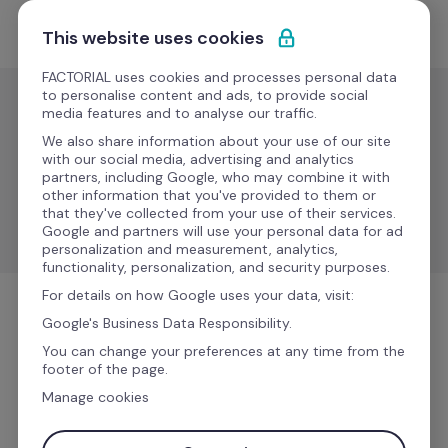
Ir al contenido
Empieza gratis
This website uses cookies
FACTORIAL uses cookies and processes personal data
to personalise content and ads, to provide social
media features and to analyse our traffic.
Gestión de
nóminas
We also share information about your use of our site
with our social media, advertising and analytics
Agenda
partners, including Google, who may combine it with
Pronto
other information that you've provided to them or
that they've collected from your use of their services.
Agenda
Google and partners will use your personal data for ad
personalization and measurement, analytics,
functionality, personalization, and security purposes.
For details on how Google uses your data, visit:
Google's Business Data Responsibility.
Gestión de nóminas
You can change your preferences at any time from the
footer of the page.
Manage cookies
Más información