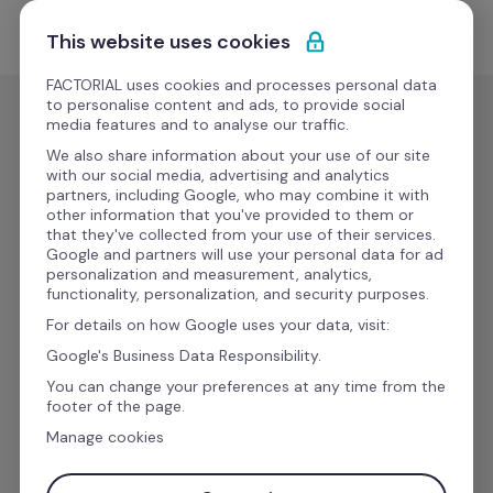
Ir al contenido
Empieza gratis
This website uses cookies
FACTORIAL uses cookies and processes personal data
to personalise content and ads, to provide social
media features and to analyse our traffic.
We also share information about your use of our site
Aumenta tu 
with our social media, advertising and analytics
partners, including Google, who may combine it with
other information that you've provided to them or
productividad con 
that they've collected from your use of their services.
Google and partners will use your personal data for ad
personalization and measurement, analytics,
las integraciones 
functionality, personalization, and security purposes.
For details on how Google uses your data, visit:
de Factorial
Google's Business Data Responsibility.
You can change your preferences at any time from the
footer of the page.
Manage cookies