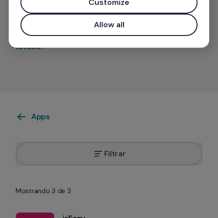
Customize
Allow all
¿Quieres que tu app aparezca en nuestro 
listado?
Apps
Filtrar
Mostrando 3 de 3