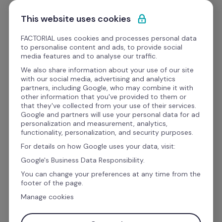
Ir al contenido
Empieza gratis
This website uses cookies
FACTORIAL uses cookies and processes personal data
to personalise content and ads, to provide social
media features and to analyse our traffic.
De la 
reactividad 
a la 
We also share information about your use of our site
with our social media, advertising and analytics
proactividad
: La 
partners, including Google, who may combine it with
other information that you've provided to them or
autoconciencia en acción
that they've collected from your use of their services.
Google and partners will use your personal data for ad
personalization and measurement, analytics,
functionality, personalization, and security purposes.
Pablo Sánchez define la autoconciencia como 
For details on how Google uses your data, visit:
una de las mejores características que puede 
Google's Business Data Responsibility.
tener un líder. En su exitosa experiencia como 
You can change your preferences at any time from the
asesor y coach financiero en Latinoamérica, ha 
footer of the page.
descubierto que desarrollar esa capacidad es 
Manage cookies
la clave de los líderes más exitosos.