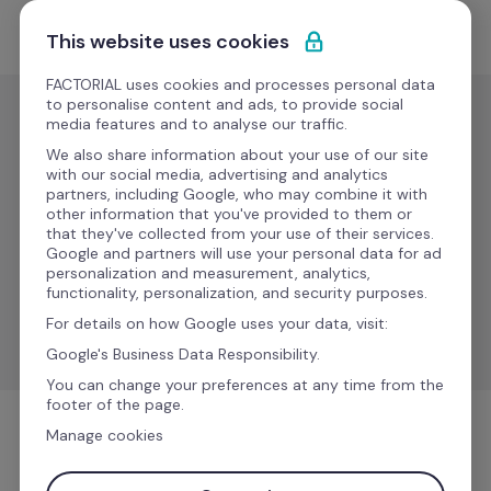
Ir al contenido
Empieza gratis
This website uses cookies
FACTORIAL uses cookies and processes personal data
to personalise content and ads, to provide social
media features and to analyse our traffic.
La función Factorial
We also share information about your use of our site
with our social media, advertising and analytics
partners, including Google, who may combine it with
other information that you've provided to them or
Explicamos el crecimiento Factorial paso a 
that they've collected from your use of their services.
Google and partners will use your personal data for ad
paso. Aprende a usar y calcular la fórmula 
personalization and measurement, analytics,
Factorial fácilmente.
functionality, personalization, and security purposes.
For details on how Google uses your data, visit:
Google's Business Data Responsibility.
You can change your preferences at any time from the
footer of the page.
Manage cookies
¿Qué es la función Factorial?