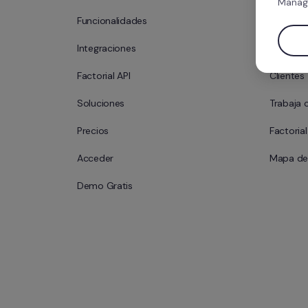
Manag
Funcionalidades
¿Qué es 
Integraciones
Nuestro
Factorial API
Clientes
Soluciones
Trabaja 
Precios
Factoria
Acceder
Mapa del
Demo Gratis