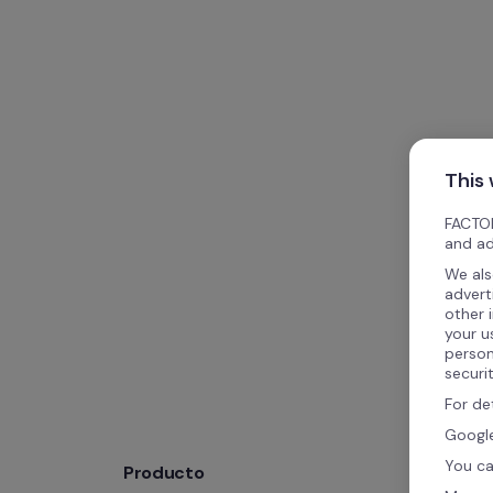
This
FACTOR
and ad
We als
advert
other 
your u
person
securi
For de
Google
You ca
Producto
Compa