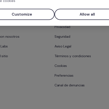
e cookies
Factorial?
Contacto
Customize
Allow all
 equipo
Centro de ayuda
Privacidad
con nosotros
Seguridad
l Labs
Aviso Legal
 sitio
Términos y condiciones
Cookies
Preferencias
Canal de denuncias