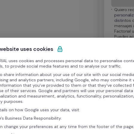
Quiero rec
personaliz
distintos 
mensajes 
Factorial u
Puedes act
cualquier
 website uses cookies
IAL uses cookies and processes personal data to personalise cont
s, to provide social media features and to analyse our traffic.
Términos y C
o share information about your use of our site with our social media
tratará tus da
relación. Para
ising and analytics partners, including Google, who may combine it 
derechos segú
information that you've provided to them or that they've collected
se of their services. Google and partners will use your personal data
alization and measurement, analytics, functionality, personalization
ty purposes.
tails on how Google uses your data, visit:
's Business Data Responsibility.
n change your preferences at any time from the footer of the page
ny
Soporte