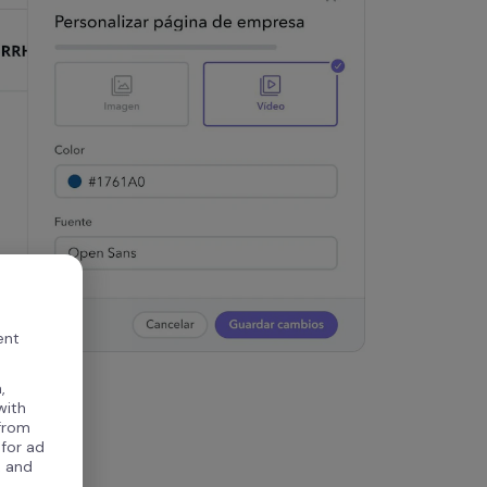
ent
,
with
 from
 for ad
, and