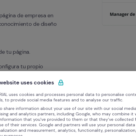
página de empresa en 
conocimiento de diseño 
de tu página.
nfigura tu propio 
 website uses cookies
IAL uses cookies and processes personal data to personalise cont
s, to provide social media features and to analyse our traffic.
o share information about your use of our site with our social media
ising and analytics partners, including Google, who may combine it 
information that you've provided to them or that they've collected
se of their services. Google and partners will use your personal data
alization and measurement, analytics, functionality, personalization
ty purposes.