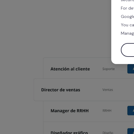
For de
Google
You ca
Manag