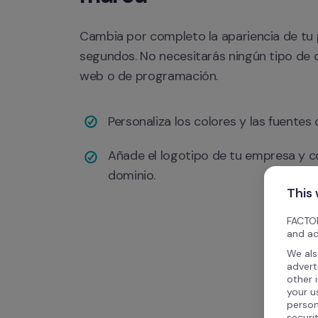
Cambia por completo la apariencia de tu 
segundos. No necesitarás ningún tipo de 
web o de programación.
Personaliza los colores y las fuentes 
Añade el logotipo de tu empresa y co
dominio.
This
FACTOR
and ad
We als
advert
other 
your u
person
securi