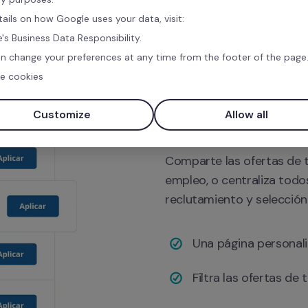
tails on how Google uses your data, visit:
's Business Data Responsibility.
n change your preferences at any time from the footer of the page
e cookies
Todas tus ofer
solo lugar
Customize
Allow all
Comparte las ofertas de t
empleo, o centraliza todo
reclutamiento y selección 
Una página personali
Filtra las ofertas de