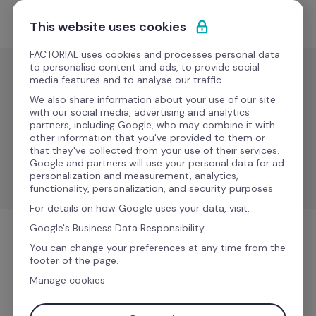
Ir al contenido
Empieza gratis
This website uses cookies
FACTORIAL uses cookies and processes personal data
to personalise content and ads, to provide social
media features and to analyse our traffic.
Accesos y
Espacios
We also share information about your use of our site
with our social media, advertising and analytics
Suprema
partners, including Google, who may combine it with
other information that you've provided to them or
that they've collected from your use of their services.
Simplifica el control de asistencia con soluciones 
Google and partners will use your personal data for ad
biométricas seguras y fiables.
personalization and measurement, analytics,
functionality, personalization, and security purposes.
For details on how Google uses your data, visit:
Google's Business Data Responsibility.
Accesos y Espacios
You can change your preferences at any time from the
footer of the page.
Manage cookies
Más información