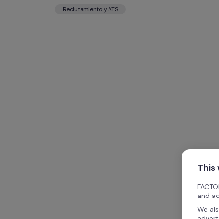
Reclutamiento y ATS
This
FACTOR
and ad
We als
advert