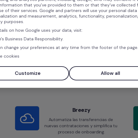
information that you've provided to them or that they've collected
se of their services. Google and partners will use your personal data
alization and measurement, analytics, functionality, personalization
ty purposes.
tails on how Google uses your data, visit:
's Business Data Responsibility.
n change your preferences at any time from the footer of the page
e cookies
Integraciones similares
Customize
Allow all
Breezy
Automatiza las transferencias de 
nuevas contrataciones y simplifica tu 
proceso de onboarding.