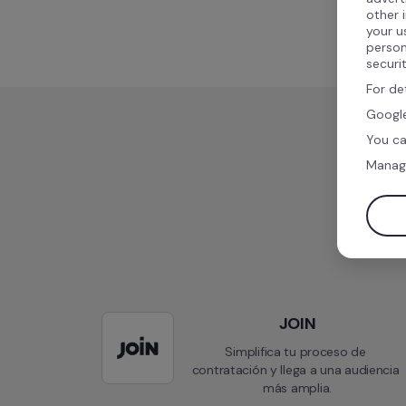
other 
your u
person
securi
For de
Google
You ca
Manag
JOIN
Simplifica tu proceso de 
contratación y llega a una audiencia 
más amplia.