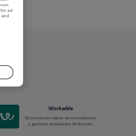
 from
 for ad
, and
.
Workable
Sincroniza los datos de contratación 
y gestiona empleados fácilmente.