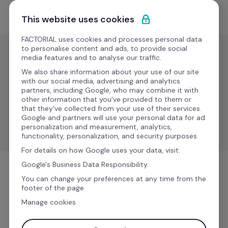
Ir al contenido
Empieza gratis
This website uses cookies
FACTORIAL uses cookies and processes personal data
to personalise content and ads, to provide social
media features and to analyse our traffic.
Reclutamiento y
ATS
We also share information about your use of our site
with our social media, advertising and analytics
Pipplet
partners, including Google, who may combine it with
other information that you've provided to them or
that they've collected from your use of their services.
Automatiza las evaluaciones de idiomas y selecciona 
Google and partners will use your personal data for ad
mejor a tus candidatos.
personalization and measurement, analytics,
functionality, personalization, and security purposes.
For details on how Google uses your data, visit:
Google's Business Data Responsibility.
Reclutamiento y ATS
You can change your preferences at any time from the
footer of the page.
Manage cookies
Más información