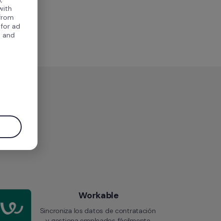
with
 from
 for ad
, and
.
Workable
Sincroniza los datos de contratación 
y gestiona empleados fácilmente.