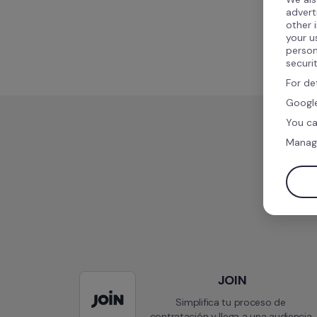
advert
other 
your u
person
securi
For de
Google
You ca
Manag
JOIN
Simplifica tu proceso de 
contratación y llega a una audiencia 