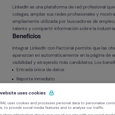
LinkedIn es una plataforma de red profesional que
colegas, ampliar sus redes profesionales y mostrar
ampliamente utilizada por buscadores de empleo,
talento y compartir información sobre la industria
Beneficios
Integrar LinkedIn con Factorial permite que las ofe
aparezcan en automáticamente en la página de em
visibilidad y atrayendo más candidatos. Los benefi
Entrada única de datos
Reporte inmediato
Comunicación bidireccional
 website uses cookies
Publicación automática de ofertas de trabajo
IAL uses cookies and processes personal data to personalise cont
Mayor visibilidad de la empresa
s, to provide social media features and to analyse our traffic.
o share information about your use of our site with our social media