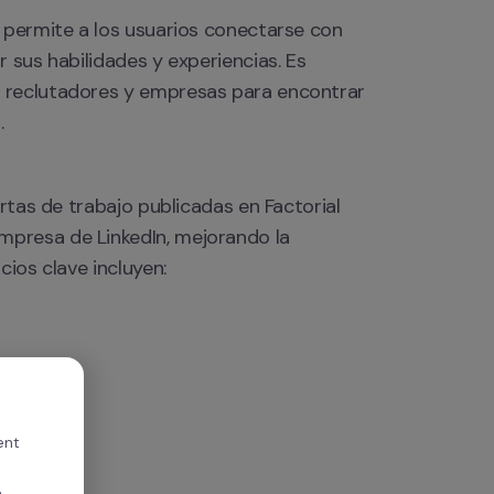
 permite a los usuarios conectarse con 
 sus habilidades y experiencias. Es 
 reclutadores y empresas para encontrar 
.
rtas de trabajo publicadas en Factorial 
presa de LinkedIn, mejorando la 
cios clave incluyen:
ent
,