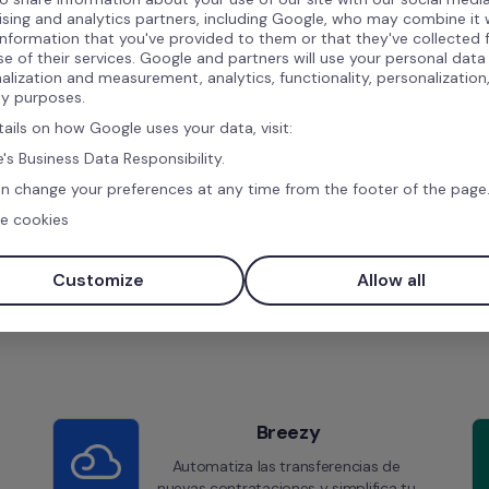
Mayor alcance de candidatos
ising and analytics partners, including Google, who may combine it 
information that you've provided to them or that they've collected
se of their services. Google and partners will use your personal data
alization and measurement, analytics, functionality, personalization
ty purposes.
tails on how Google uses your data, visit:
's Business Data Responsibility.
n change your preferences at any time from the footer of the page
e cookies
Integraciones similares
Customize
Allow all
Breezy
Automatiza las transferencias de 
nuevas contrataciones y simplifica tu 