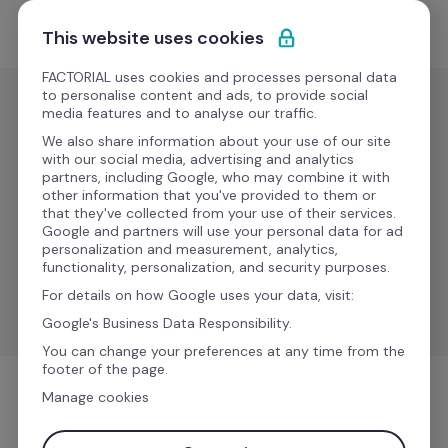
Ir al contenido
Empieza gratis
This website uses cookies
FACTORIAL uses cookies and processes personal data
to personalise content and ads, to provide social
media features and to analyse our traffic.
Viaje
We also share information about your use of our site
FREENOW 
with our social media, advertising and analytics
partners, including Google, who may combine it with
for 
other information that you've provided to them or
that they've collected from your use of their services.
Business
Google and partners will use your personal data for ad
personalization and measurement, analytics,
functionality, personalization, and security purposes.
Automatiza la gestión de la movilidad y mantén los 
For details on how Google uses your data, visit:
gastos de viaje precisos y actualizados.
Google's Business Data Responsibility.
You can change your preferences at any time from the
footer of the page.
Manage cookies
Viaje