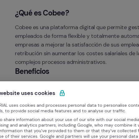
¿Qué es Cobee? 
Cobee es una plataforma digital que permite gesti
empleados de forma flexible y totalmente automat
empresas a mejorar la satisfacción de sus emplead
retribución sin aumentar los costes salariales de 
complejos procesos administrativos. 
Beneficios
Los empleados pueden acceder a beneficios com
 website uses cookies
cursos educativos y cuidado infantil directamen
Al integrarse con Factorial, los empleados se 
IAL uses cookies and processes personal data to personalise cont
s, to provide social media features and to analyse our traffic.
día sin necesidad de actualizaciones manuales.
o share information about your use of our site with our social media
Centraliza todos los beneficios en un solo lugar 
ising and analytics partners, including Google, who may combine it 
information that you've provided to them or that they've collected
equipo.
se of their services. Google and partners will use your personal data