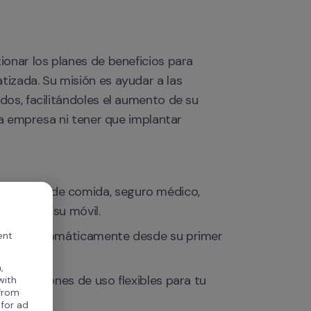
onar los planes de beneficios para 
izada. Su misión es ayudar a las 
os, facilitándoles el aumento de su 
la empresa ni tener que implantar 
o vales de comida, seguro médico, 
te desde su móvil.
añaden automáticamente desde su primer 
ent
,
con opciones de uso flexibles para tu 
with
 from
 for ad