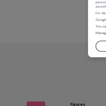
person
securi
For de
Google
You ca
Manag
Figures