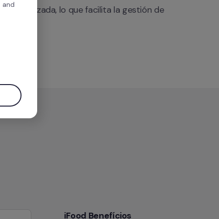
, and
ctualizada, lo que facilita la gestión de 
.
iFood Benefícios