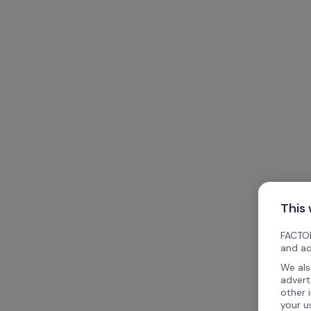
This
FACTOR
and ad
We als
advert
other 
your u