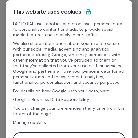
Ir al contenido
Empieza gratis
This website uses cookies
FACTORIAL uses cookies and processes personal data
to personalise content and ads, to provide social
media features and to analyse our traffic.
El software de recursos 
We also share information about your use of our site
with our social media, advertising and analytics
humanos y finanzas para 
partners, including Google, who may combine it with
other information that you've provided to them or
la gestión empresarial
that they've collected from your use of their services.
Google and partners will use your personal data for ad
personalization and measurement, analytics,
functionality, personalization, and security purposes.
Gestiona las vacaciones, ausencias, el talento, 
For details on how Google uses your data, visit:
las finanzas y la nómina con Factorial. El 
Google's Business Data Responsibility.
IA
software de gestión con 
 que automatiza 
You can change your preferences at any time from the
footer of the page.
las tareas administrativas para que puedas 
Manage cookies
centrarte en lo que realmente importa: las 
personas.