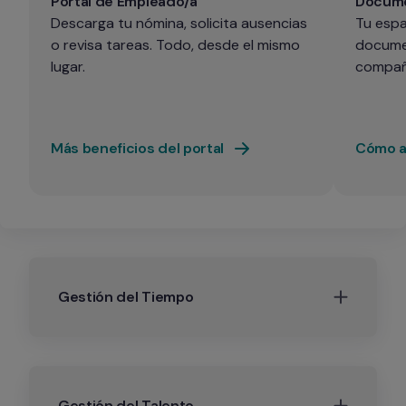
Portal de Empleado/a
Docume
Descarga tu nómina, solicita ausencias 
Tu espa
o revisa tareas. Todo, desde el mismo 
documen
lugar.
compañ
Más beneficios del portal
Cómo ac
Gestión del Tiempo
Gestión del Talento