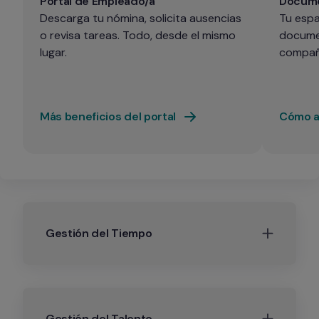
Portal de Empleado/a
Docume
Descarga tu nómina, solicita ausencias 
Tu espa
o revisa tareas. Todo, desde el mismo 
documen
lugar.
compañ
Más beneficios del portal
Cómo ac
Gestión del Tiempo
Gestión del Talento