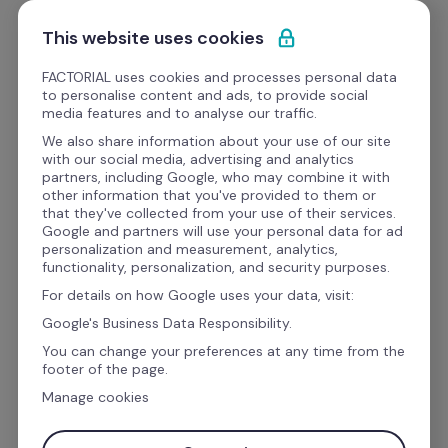
Ir al contenido
Empieza gratis
This website uses cookies
FACTORIAL uses cookies and processes personal data
to personalise content and ads, to provide social
media features and to analyse our traffic.
El software de recursos 
We also share information about your use of our site
with our social media, advertising and analytics
humanos y finanzas para 
partners, including Google, who may combine it with
other information that you've provided to them or
la gestión empresarial
that they've collected from your use of their services.
Google and partners will use your personal data for ad
personalization and measurement, analytics,
functionality, personalization, and security purposes.
Gestiona las vacaciones, ausencias, el talento, 
For details on how Google uses your data, visit:
las finanzas y la nómina con Factorial. El 
Google's Business Data Responsibility.
IA
software de gestión con 
 que automatiza 
You can change your preferences at any time from the
footer of the page.
las tareas administrativas para que puedas 
Manage cookies
centrarte en lo que realmente importa: las 
personas.