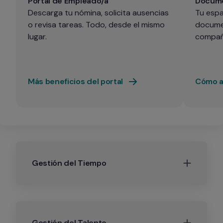
Portal de Empleado/a
Docume
Descarga tu nómina, solicita ausencias 
Tu espa
o revisa tareas. Todo, desde el mismo 
documen
lugar.
compañ
Más beneficios del portal
Cómo ac
Gestión del Tiempo
Gestión del Talento