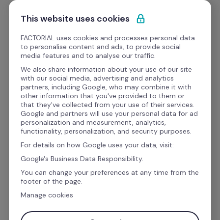
Ir al contenido
Empieza gratis
This website uses cookies
FACTORIAL uses cookies and processes personal data
to personalise content and ads, to provide social
media features and to analyse our traffic.
El software de recursos 
We also share information about your use of our site
with our social media, advertising and analytics
humanos y finanzas para 
partners, including Google, who may combine it with
other information that you've provided to them or
la gestión empresarial
that they've collected from your use of their services.
Google and partners will use your personal data for ad
personalization and measurement, analytics,
functionality, personalization, and security purposes.
Gestiona las vacaciones, ausencias, el talento, 
For details on how Google uses your data, visit:
las finanzas y la nómina con Factorial. El 
Google's Business Data Responsibility.
IA
software de gestión con 
 que automatiza 
You can change your preferences at any time from the
footer of the page.
las tareas administrativas para que puedas 
Manage cookies
centrarte en lo que realmente importa: las 
personas.