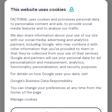
Ir al contenido
Empieza gratis
This website uses cookies
FACTORIAL uses cookies and processes personal data
to personalise content and ads, to provide social
media features and to analyse our traffic.
El software de recursos 
We also share information about your use of our site
with our social media, advertising and analytics
humanos y finanzas para 
partners, including Google, who may combine it with
other information that you've provided to them or
la gestión empresarial
that they've collected from your use of their services.
Google and partners will use your personal data for ad
personalization and measurement, analytics,
functionality, personalization, and security purposes.
Gestiona las vacaciones, ausencias, el talento, 
For details on how Google uses your data, visit:
las finanzas y la nómina con Factorial. El 
Google's Business Data Responsibility.
IA
software de gestión con 
 que automatiza 
You can change your preferences at any time from the
footer of the page.
las tareas administrativas para que puedas 
Manage cookies
centrarte en lo que realmente importa: las 
personas.