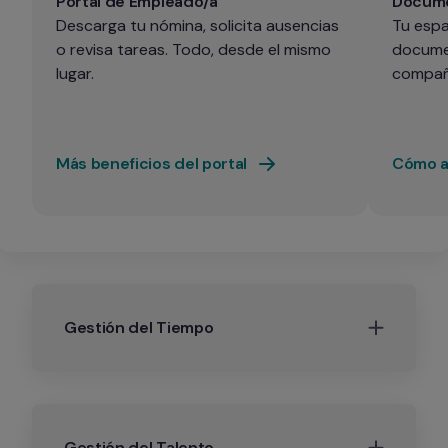
Portal de Empleado/a
Docume
Descarga tu nómina, solicita ausencias 
Tu espa
o revisa tareas. Todo, desde el mismo 
documen
lugar.
compañ
Más beneficios del portal
Cómo ac
Gestión del Tiempo
Gestión del Talento