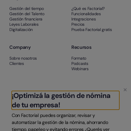
Gestión del tiempo
¿Qué es Factorial?
Gestión del Talento
Funcionalidades
Gestión financiera
Integraciones
Leyes Laborales
Precios
Digitalización
Prueba Factorial gratis
Company
Recursos
Sobre nosotros
Formato
Clientes
Podcasts
Webinars
Soporte
¡Optimizá la gestión de nómina
Contacto
Términos y condiciones
de tu empresa!
Aviso Legal
Cookies
Con Factorial puedes organizar, revisar y
automatizar la gestión de la nómina, ahorrando
tiempo, papeleo y evitando errores ¿Querés ver