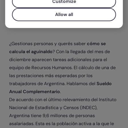
Customize
Allow all
Escrito por
Melisa Fernández
¿Gestionas personas y querés saber
cómo se
calcula el aguinaldo
? Con la llegada del mes de
diciembre aparecen tareas adicionales para el
equipo de Recursos Humanos. El cálculo de una de
las prestaciones más esperadas por los
trabajadores de Argentina. Hablamos del
Sueldo
Anual Complementario
.
De acuerdo con el último relevamiento del Instituto
Nacional de Estadística y Censos (INDEC),
Argentina tiene 9,6 millones de personas
asalariadas. Esta es la población activa a la que le