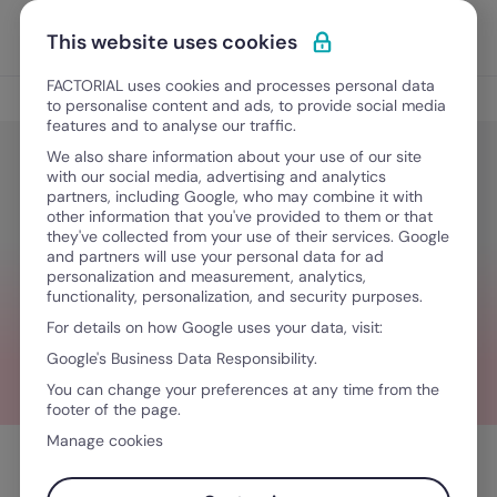
Ir al contenido
Abrir 
Pedir una demo
This website uses cookies
FACTORIAL uses cookies and processes personal data
Gestión de nómina
to personalise content and ads, to provide social media
features and to analyse our traffic.
We also share information about your use of our site
with our social media, advertising and analytics
Gestión de nómina
partners, including Google, who may combine it with
Cómo se calcula el aguinaldo y
other information that you've provided to them or that
they've collected from your use of their services. Google
cuándo pagarlo en Argentina
and partners will use your personal data for ad
personalization and measurement, analytics,
functionality, personalization, and security purposes.
For details on how Google uses your data, visit:
April 24, 2023
·
9 minutos de lectura
Google's Business Data Responsibility.
You can change your preferences at any time from the
footer of the page.
Manage cookies
Tabla de contenidos