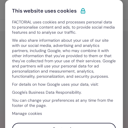
Ir al contenido
Abrir 
Pedir una demo
This website uses cookies
FACTORIAL uses cookies and processes personal data
Entrevistas
to personalise content and ads, to provide social media
features and to analyse our traffic.
We also share information about your use of our site
with our social media, advertising and analytics
Entrevistas
partners, including Google, who may combine it with
Reclutamiento interno y externo,
other information that you've provided to them or that
they've collected from your use of their services. Google
¿cómo saber cuál elegir? Entrevista
and partners will use your personal data for ad
personalization and measurement, analytics,
con Betania Scarponetti
functionality, personalization, and security purposes.
For details on how Google uses your data, visit:
Google's Business Data Responsibility.
April 24, 2023
·
4 minutos de lectura
You can change your preferences at any time from the
footer of the page.
Manage cookies
¿NECESITAS AYUDA GESTIONANDO
EQUIPOS?